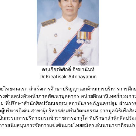
ดร.เกียรติศักดิ์ อิชยานันท์
Dr.Kieatisak Aitchayanun
รูมวยไทยคนแรก สำเร็จการศึกษาปริญญาเอกด้านการบริหารการศึ
ำรงตำแหน่งหัวหน้าภาคพัฒนาบุคลากร หน่วยศึกษานิเทศก์กรมกา
ที่ปรึกษาสำนักศิลปวัฒนธรรม สถาบันราชภัฎนครปฐม ผ่านการอ
ผู้บริหารดีเด่น สาขาผู้บริหารส่งเสริมวัฒนธรรม จากมูลนิธิเพื่อสัง
็นกรรมการบริหาชมรมช้าราชการอาวุโส ที่ปรึกษาสำนักศิลปวัฒน
ารสนับสนุนการจัดการแข่งขันมวยไทยสมัครเล่นนานาชาติจนประส