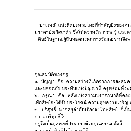
ประเพณี แห่งศิลปะมวยไทยที่สำคัญยิ่งของค
มารดาบังเกิดเกล้า ซึ่งให้ความรัก ความรู้ แล
ศิษย์ในฐานะผู้สืบทอดมรดกทางวัฒนธรรมจึงพ
คุณสมบัติของครู
๑. ปัญญา คือ ความสว่างที่เกิดจากการสะสมควา
และปลอดภัย ประทีปแห่งปัญญานี้ ครูพร้อมที่จะจ
๒. กรุณา คือ พลังแห่งความปรารถนาดีที่คอยผลั
เพื่อศิษย์จะได้รับประโยชน์ ความสุขความเจริญ 
๓. บริสุทธิ์ หากครูจำเป็นต้องลงโทษศิษย์ ก็เป็น
ความบริสุทธิ์ใจ
ครูจึงเป็นบุคคลที่ประกอบด้วยคุณธรรม ดังนี้
๑. แนะนำศิษย์ไปในทางที่ดี