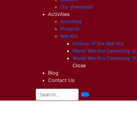
Our standards
Activities
Activities
Projects
Wai Kru
History of the Wai Kru
World Wai Kru Ceremony 2
World Wai Kru Ceremony 2
Close
Blog
Contact Us