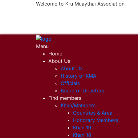
Welcome to Kru Muaythai Association
+668 1302 4622
krumuaythaiassociation@gmail.com
Menu
Home
About Us
About Us
History of KMA
Officials
Board of Directors
Find members
Khan/Members
Countries & Area
Honorary Members
Khan 19
Khan 18