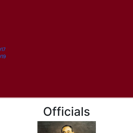
017
019
Officials